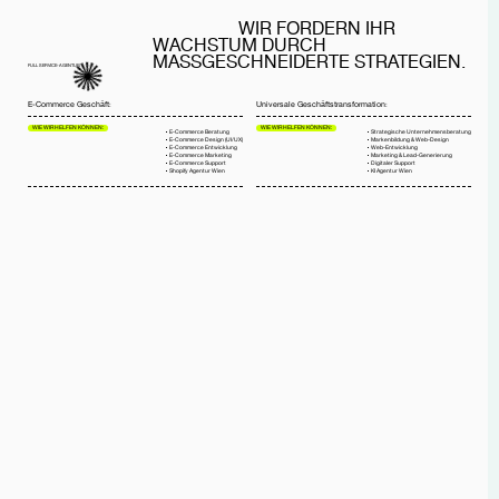
WIR FÖRDERN IHR
WACHSTUM DURCH
MASSGESCHNEIDERTE STRATEGIEN.
FULL SERVICE-AGENTUR
E-Commerce Geschäft
Universale Geschäftstransformation
:
:
WIE WIR HELFEN KÖNNEN:
WIE WIR HELFEN KÖNNEN:
E-Commerce Beratung
Strategische Unternehmensberatung
E-Commerce Design (UI/UX)
Markenbildung & Web-Design
E-Commerce Entwicklung
Web-Entwicklung
E-Commerce Marketing
Marketing & Lead-Generierung
E-Commerce Support
Digitaler Support
Shopify Agentur Wien
KI Agentur Wien
UNSERE
REFERENZEN
PROJEKTHIGHLIGHTS
Entfesseln Sie das volle
Marktpotenzial Ihres Unternehmens
mit einer dynamischen digitalen
Präsenz, die sich von der Masse
abhebt. Tauchen Sie ein in unser
Portfolio an herausragenden Projekten
und erleben Sie die transformativen
Erfahrungen, die wir für unsere
Kunden kreieren.