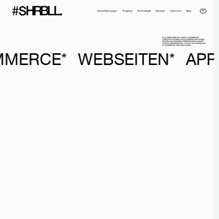
EN
Dienstleistungen
Projekte
Technologie
Kontakt
Über Uns
Blog
ALS
WEBAGENTUR UND E-COMMERCE
AGENTUR IN WIEN
GARANTIEREN WIR IHNEN
ERSTKLASSIGE BENUTZERFREUNDLICHKEIT
DURCH MODERNSTE & STARK SKALIERBARE
E-COMMERCE-TECHNOLOGIEN.
MMERCE*
WEBSEITEN*
APP
Voller Name*
Telefonnummer*
Email*
Firma
Nachricht
Ich habe die
Datenschutzerklärung
gelesen und akzeptiere sie.
NACHRICHT SENDEN