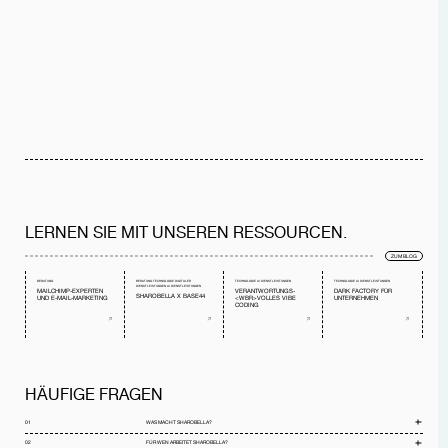
LERNEN SIE MIT UNSEREN RESSOURCEN.
ZUM BLOG
BERATUNG
BERATUNG
TECHNOLOGIE
DIGITALER
TECHNOLOGIE
AI DIENSTLEISTUNGEN
TECHNOLOGIE
AI DIENSTLEISTUNGEN
DIENSTLEISTUNGEN
AI DIENSTLEISTUNGEN
MAILCHIMP-EXPERTEN
VERANTWORTUNGS-
DARK FACTORY FÜR
SHAROBELLA X BASE44
UND E-MAIL-MARKETING
<WBR>VOLLES VIBE
UNTERNEHMEN
CODING
HÄUFIGE FRAGEN
01
WAS MACHT SHAROBELLA?
02
FÜR WEN ARBEITET SHAROBELLA?