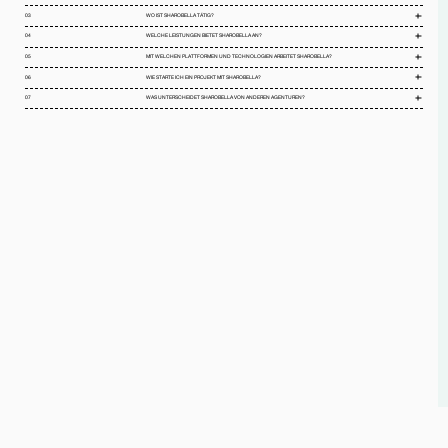
03
WO IST SHAROBELLA TÄTIG?
04
WELCHE LEISTUNGEN BIETET SHAROBELLA AN?
05
MIT WELCHEN PLATTFORMEN UND TECHNOLOGIEN ARBEITET SHAROBELLA?
06
WIE STARTE ICH EIN PROJEKT MIT SHAROBELLA?
07
WAS UNTERSCHEIDET SHAROBELLA VON ANDEREN AGENTUREN?