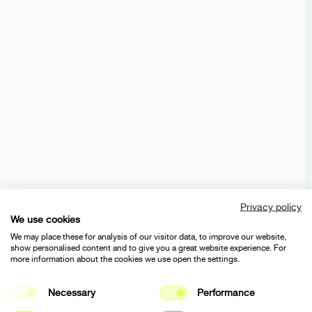
TZS FIRST AUSTRIA
RELAUNCH
E-COMMERCE
UX/UI
2025
NEOH
E-COMMERCE
DEV
E-COMMERCE
UX/UI
2023
2024
2025
FOUR PAWS
DONATE PAGE
DEV
2022
Privacy policy
We use cookies
WEXELERATE
WEBSITE
We may place these for analysis of our visitor data, to improve our website,
DEV
CORPORATE
UX/UI
2024
2025
show personalised content and to give you a great website experience. For
more information about the cookies we use open the settings.
Necessary
Performance
ALON PERRY
SHOPIFY
BRANDING
E-COMMERCE
UX/UI
2025