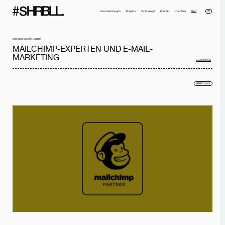
EN
Dienstleistungen
Projekte
Technologie
Kontakt
Über Uns
Blog
03.09.2020
8 MINUTEN LESEZEIT
MAILCHIMP-EXPERTEN UND E-MAIL-
MARKETING
ALLE BEITRÄGE
BERATUNG
Voller Name*
Telefonnummer*
Email*
Firma
Nachricht
Ich habe die
Datenschutzerklärung
gelesen und akzeptiere sie.
NACHRICHT SENDEN