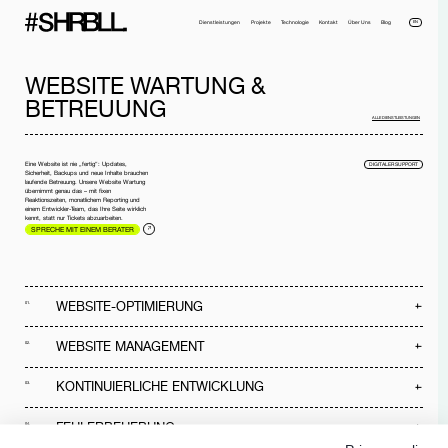
EN
Dienstleistungen
Projekte
Technologie
Kontakt
Über Uns
Blog
WEBSITE WARTUNG &
BETREUUNG
ALLE DIENSTLEISTUNGEN
Eine Website ist nie „fertig“: Updates,
DIGITALER SUPPORT
Sicherheit, Backups und neue Inhalte brauchen
laufende Betreuung. Unsere Website Wartung
übernimmt genau das – mit fixen
Reaktionszeiten, monatlichem Reporting und
einem Entwickler-Team, das Ihre Seite wirklich
kennt, statt nur Tickets abzuarbeiten.
Voller Name*
Telefonnummer*
SPRECHE MIT EINEM BERATER
Email*
Firma
Nachricht
WEBSITE-OPTIMIERUNG
01.
Ich habe die
Datenschutzerklärung
gelesen und akzeptiere sie.
NACHRICHT SENDEN
WEBSITE MANAGEMENT
02.
KONTINUIERLICHE ENTWICKLUNG
03.
FEHLERBEHEBUNG
04.