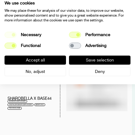
UNTERNEHMEN
We use cookies
AI DIENSTLEISTUNGEN
TECHNOLOGIE
We may place these for analysis of our visitor data, to improve our website,
show personalised content and to give you a great website experience. For
more information about the cookies we use open the settings.
Necessary
Performance
Functional
Advertising
VERANTWORTUNGS-
VOLLES VIBE CODING
AI DIENSTLEISTUNGEN
TECHNOLOGIE
Accept all
Save selection
No, adjust
Deny
SHAROBELLA X BASE44
AI DIENSTLEISTUNGEN
DIGITALER DIENSTLEISTUNGEN
BERATUNG
TECHNOLOGIE