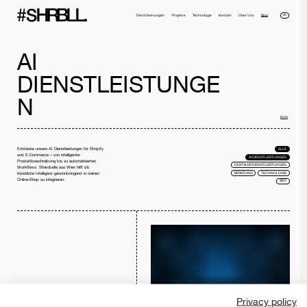
EN
Dienstleistungen
Projekte
Technologie
Kontakt
Über Uns
Blog
AI
DIENSTLEISTUNGE
N
BLOG
Entdecke unsere AI Dienstleistungen für Shopify
ALLE
Voller Name*
Telefonnummer*
und E-Commerce – von intelligenter
AI DIENSTLEISTUNGEN
Produktbeschreibung bis zu automatisierten
DIGITALER DIENSTLEISTUNGEN
Workflows. Sharobella aus Wien hilft dir,
BERATUNG
TECHNOLOGIE
künstliche Intelligenz gewinnbringend in deinen
Email*
Firma
Online-Shop zu integrieren.
SEO
Nachricht
Ich habe die
Datenschutzerklärung
gelesen und akzeptiere sie.
NACHRICHT SENDEN
DARK FACTORY FÜR
Privacy policy