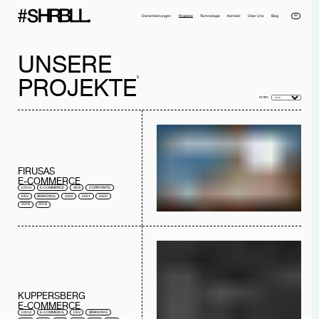
EN
Dienstleistungen
Projekte
Technologie
Kontakt
Über Uns
Blog
UNSERE
5
PROJEKTE
FILTER:
Voller Name*
Telefonnummer*
FIRUSAS
E-COMMERCE
Email*
Firma
UX/UI
E-COMMERCE
ADS
CORPORATE
DEV
BRANDING
2022
2021
2020
Nachricht
2019
2018
Ich habe die
Datenschutzerklärung
gelesen und akzeptiere sie.
NACHRICHT SENDEN
KUPPERSBERG
E-COMMERCE
UX/UI
E-COMMERCE
DEV
BRANDING