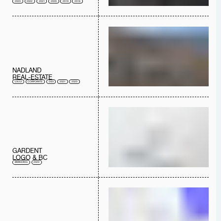
2023
2022
2021
2020
2019
2018
NADLAND
REAL-ESTATE
UX/UI
CORPORATE
DEV
2021
2020
GARDENT
LOGO & BC
BRANDING
2020