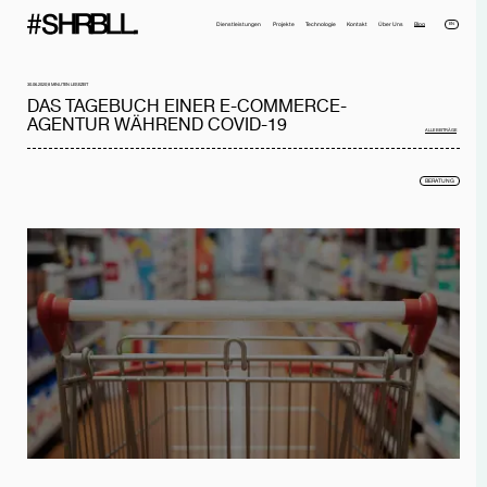
EN
Dienstleistungen
Projekte
Technologie
Kontakt
Über Uns
Blog
30.06.2020
8 MINUTEN LESEZEIT
DAS TAGEBUCH EINER E-COMMERCE-
AGENTUR WÄHREND COVID-19
ALLE BEITRÄGE
BERATUNG
Voller Name*
Telefonnummer*
Email*
Firma
Nachricht
Ich habe die
Datenschutzerklärung
gelesen und akzeptiere sie.
NACHRICHT SENDEN