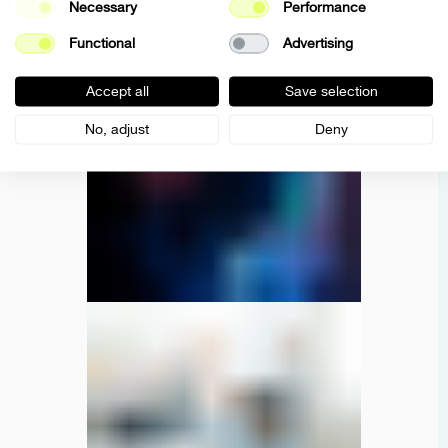
Necessary
Performance
Das richtige Produkt am richtigen Ort und zur richtigen Zeit haben
MVPs sind real und schlank zu sein ist der Schlüssel
Nichts sollte die Kreativität aufhalten
Dinge können heute getan werden
Rechtzeitig digital aufgestellt sein
Functional
Advertising
Es ist an der Zeit, all den erstaunlichen Menschen zu danken, die an diesem besonderen Projekt gearbeitet haben, und wir möchten bald wieder
zu normalen Tagen zurückkehren.
Accept all
Save selection
No, adjust
Deny